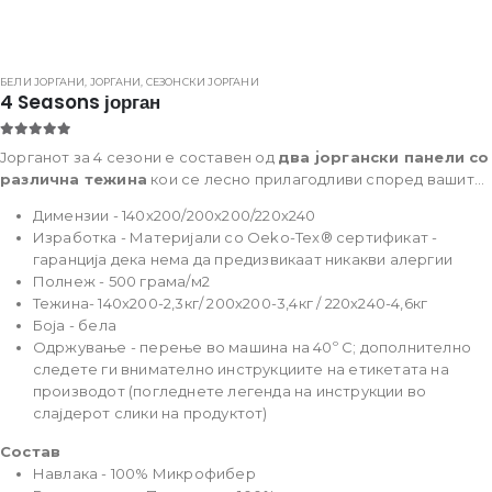
БЕЛИ ЈОРГАНИ
,
ЈОРГАНИ
,
СЕЗОНСКИ ЈОРГАНИ
4 Seasons јорган
5.00
out of 5
Јорганот за 4 сезони е составен од
два јоргански панели со
различна тежина
кои се лесно прилагодливи според вашите
потреби. Двата јоргани можат
да се користат заедно или
Димензии - 140x200/200x200/220x240
одделно
. Поединечните панели се со различна
Изработка - Материјали со Oeko-Tex® сертификат -
дебелина,
полесниот панел е со 200g/m²
и е соодветен за
гаранција дека нема да предизвикаат никакви алергии
летниот период а
подебелиот е со 300g/m²
и одговара за
Полнеж - 500 грама/м2
пролетниот и есенскиот период.
Поврзете ги двата панели
Тежина- 140x200-2,3кг/ 200х200-3,4кг / 220х240-4,6кг
со пластичните дрикери и добивате топол јорган за
Боја - бела
зимскиот период.
Опис на производот
Одржување - перење во машина на 40º C; дополнително
следете ги внимателно инструкциите на етикетата на
производот (погледнете легенда на инструкции во
слајдерот слики на продуктот)
Состав
Навлака - 100% Микрофибер