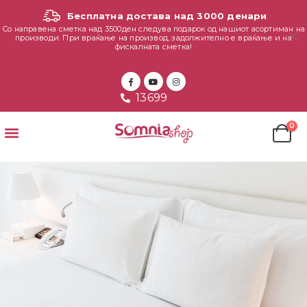
Бесплатна достава над 3000 денари
Со направена сметка над 3500ден следува подарок од нашиот асортиман на
производи. При враќање на производ, задолжително е враќање и на
фискалната сметка!
13699
0