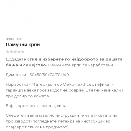
ДОДАТОЦИ
Памучни крпи
0
out of 5
Додадете с
тил и изберете го најдоброто за Вашата
бања и семејство.
Памучните крпи се изработени
од
100% памук кој нуди мекост при допир, висока
Димензии - 30х50/50х70/70х140
моќ на впивање и брзо сушење
. Достапни се во
3 бои
и различни димензии
.
Опис на производот
Изработка - Материјали со Oeko-Tex® сертификат -
гаранција дека производот не содржи штетни хемикалии
при допир со кожата
Боја - кремаста, кафена, сива
Следете ги внимателно инструкциите на етикетата на
производот (погледнете легенда на инструкции во
слајдерот слики на продуктот)