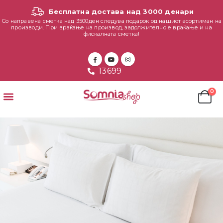
Бесплатна достава над 3000 денари
Со направена сметка над 3500ден следува подарок од нашиот асортиман на
производи. При враќање на производ, задолжително е враќање и на
фискалната сметка!
13699
0