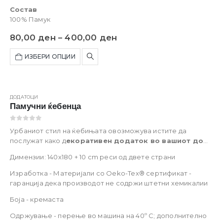
Состав
100% Памук
80,00
ден
–
400,00
ден
ИЗБЕРИ ОПЦИИ
-20%
ДОДАТОЦИ
Памучни ќебенца
0
out of 5
Урбаниот стил на ќебињата овозможува истите да
послужат како д
екоративен додаток во вашиот дом
,
а воедно и да го разубават просторот во кој го
Димензии: 140х180 + 10 cm реси од двете страни
поминувате времето за опуштање. Чувствувајте
се
топло и пријатно во секој момент
и уживајте во
Изработка - Материјали со Oeko-Tex® сертификат -
ладните денови.
Опис на производот
гаранција дека производот не содржи штетни хемикалии
Боја - кремаста
Одржување - перење во машина на 40º C; дополнително