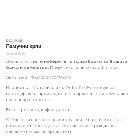
ДОДАТОЦИ
Памучни крпи
0
out of 5
Додадете с
тил и изберете го најдоброто за Вашата
бања и семејство.
Памучните крпи се изработени
од
100% памук кој нуди мекост при допир, висока
Димензии - 30х50/50х70/70х140
моќ на впивање и брзо сушење
. Достапни се во
3 бои
и различни димензии
.
Опис на производот
Изработка - Материјали со Oeko-Tex® сертификат -
гаранција дека производот не содржи штетни хемикалии
при допир со кожата
Боја - кремаста, кафена, сива
Следете ги внимателно инструкциите на етикетата на
производот (погледнете легенда на инструкции во
слајдерот слики на продуктот)