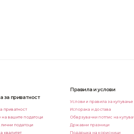
Правила и услови
а за приватност
Услови и правила за купување
за приватност
Испорака и достава
 на вашите податоци
Обврзувачки потпис на купува
 лични податоци
Државни празници
а квалитет
Поддршка на корисници