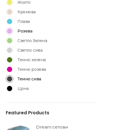
Жолто
Кремова
Плава
Розева
Светло Зелена
Светло сива
Темно зелена
Темно розева
Темно сива
Црна
Featured Products
Dream сетови