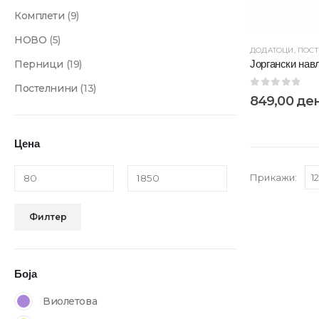
Комплети
(9)
НОВО
(5)
ДОДАТОЦИ
,
ПОС
Јоргански нав
Перници
(19)
Постелнини
(13)
0
out of 5
849,00
де
Цена
Прикажи:
Филтер
Боја
Виолетова