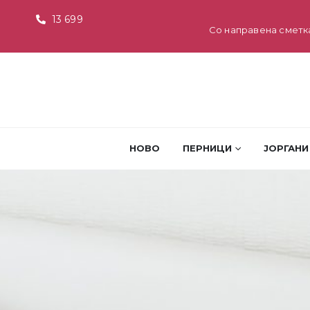
13 699
Со направена сметк
НОВО
ПЕРНИЦИ
ЈОРГАНИ