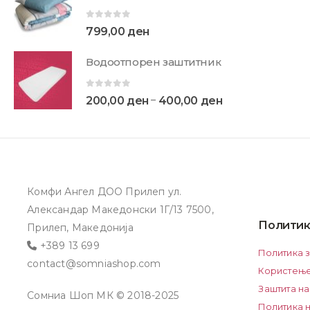
0
out of 5
799,00
ден
Водоотпорен заштитник
0
out of 5
–
200,00
ден
400,00
ден
Комфи Ангел ДОО Прилеп ул.
Александар Македонски 1Г/13 7500,
Политик
Прилеп, Македонија
+389 13 699
Политика 
contact@somniashop.com
Користење
Заштита на
Сомниа Шоп МК © 2018-2025
Политика н