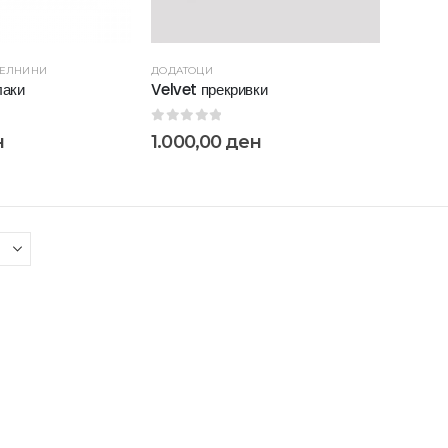
ТЕЛНИНИ
ДОДАТОЦИ
лаки
Velvet прекривки
0
out of 5
н
1.000,00
ден