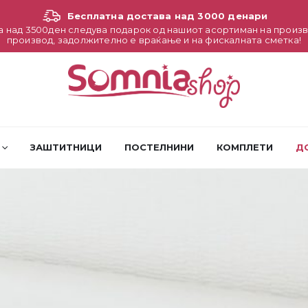
Бесплатна достава над 3000 денари
а над 3500ден следува подарок од нашиот асортиман на произв
производ, задолжително е враќање и на фискалната сметка!
ЗАШТИТНИЦИ
ПОСТЕЛНИНИ
КОМПЛЕТИ
Д