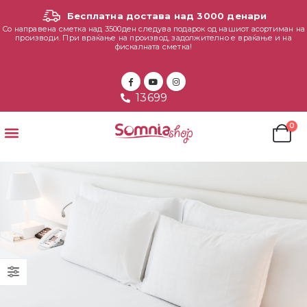
Бесплатна достава над 3000 денари
Со направена сметка над 3500ден следува подарок од нашиот асортиман на
производи. При враќање на производ, задолжително е враќање и на
фискалната сметка!
13699
0