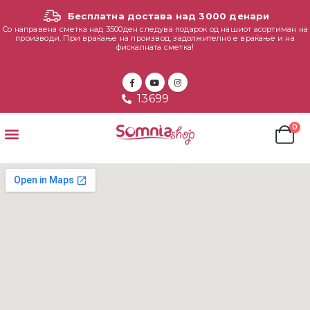
Бесплатна достава над 3000 денари
Со направена сметка над 3500ден следува подарок од нашиот асортиман на
производи. При враќање на производ, задолжително е враќање и на
фискалната сметка!
13699
0