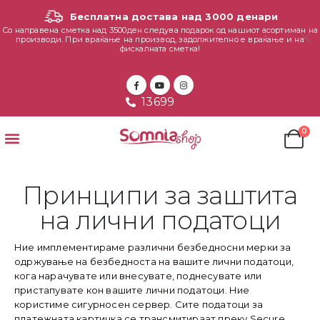
Бесплатна достава над 3000 денари
Со направена сметка над 3500ден следува подарок од нашиот асортиман на
производи. При враќање на производ, задолжително е враќање и на
фискалната сметка!
13699
0
Принципи за заштита
на лични податоци
Ние имплементираме различни безбедносни мерки за
одржување на безбедноста на вашите лични податоци,
кога нарачувате или внесувате, поднесувате или
пристапувате кон вашите лични податоци. Ние
користиме сигурносен сервер. Сите податоци за
платежната картичка се трансмитираат преку Secure