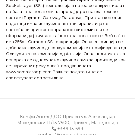
Socket Layer (SSL) технологија и потоа се енкриптираат
во базата на податоци на провајдерот на платежниот
систем (Payment Gateway Database). Пристап кон овие
податоци имаа исклучиво авторизирани лица со
специјални пристапни права кон системите и се
обврзани да ја чуваат тајноста на податоците. Веб сајтот
има 256bit Comodo SSL енкрипција. Оваа енкрипција се
добива исклучиво доколку компанија е верификувана од
Осигурителна компанија од Англија. Оваа политиката за
испорака се однесува исклучиво само за производи кои
се нарачани преку онлајн продавницата
www.somniashop.com Вашите податоци не се
споделуваат со трети лица.
Комфи Ангел ДОО Прилеп ул. Александар
Македонски 1Г/13 7500, Прилеп, Македонија
+389 13 699
contact@somniashop.com