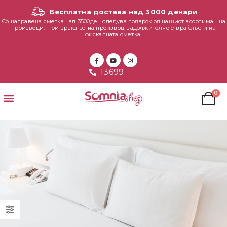
Бесплатна достава над 3000 денари
Со направена сметка над 3500ден следува подарок од нашиот асортиман на
производи. При враќање на производ, задолжително е враќање и на
фискалната сметка!
13699
0