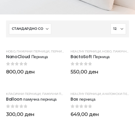
НОВО
,
ПАМУЧНИ ПЕРНИЦИ
,
ПЕРНИЦИ
HEALTHY ПЕРНИЦИ
,
НОВО
,
ПАМУЧНИ ПЕРНИЦИ
NanoCloud Перница
BactoSoft Перница
0
out of 5
0
out of 5
800,00
ден
550,00
ден
КЛАСИЧНИ ПЕРНИЦИ
,
ПАМУЧНИ ПЕРНИЦИ
HEALTHY ПЕРНИЦИ
,
ПЕРНИЦИ
,
АНАТОМСКИ ПЕРНИЦИ
Balloon памучна перница
Box перница
0
out of 5
0
out of 5
300,00
ден
649,00
ден