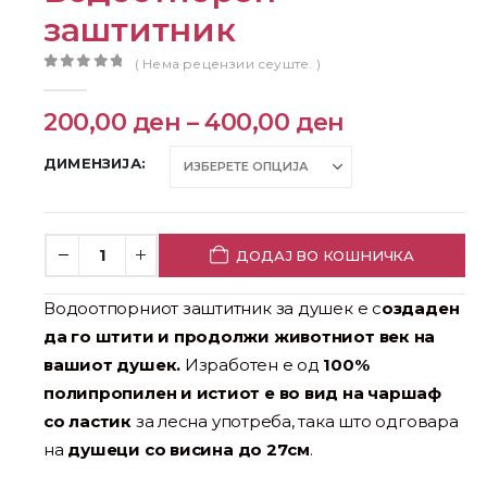
заштитник
( Нема рецензии сеуште. )
0
out of 5
200,00
ден
–
400,00
ден
ДИМЕНЗИЈА
ДОДАЈ ВО КОШНИЧКА
Водоотпорниот заштитник за душек е с
оздаден
да го штити и продолжи животниот век на
вашиот душек.
Изработен е од
100%
полипропилен и истиот е во вид на чаршаф
со ластик
за лесна употреба, така што одговара
на
душеци со висина до 27см
.