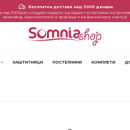
Бесплатна достава над 3000 денари
а над 3500ден следува подарок од нашиот асортиман на произв
производ, задолжително е враќање и на фискалната сметка!
ЗАШТИТНИЦИ
ПОСТЕЛНИНИ
КОМПЛЕТИ
Д