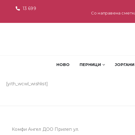
13 699
Со направена сметк
НОВО
ПЕРНИЦИ
ЈОРГАНИ
[yith_wcwl_wishlist]
Комфи Ангел ДОО Прилеп ул.