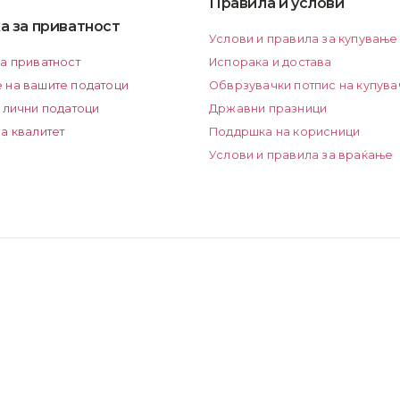
Правила и услови
а за приватност
Услови и правила за купување
за приватност
Испорака и достава
 на вашите податоци
Обврзувачки потпис на купува
 лични податоци
Државни празници
а квалитет
Поддршка на корисници
Услови и правила за враќање