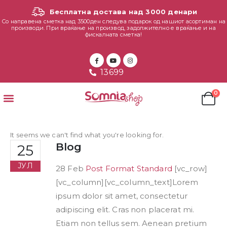
Бесплатна достава над 3000 денари
Со направена сметка над 3500ден следува подарок од нашиот асортиман на
производи. При враќање на производ, задолжително е враќање и на
фискалната сметка!
13699
0
It seems we can't find what you're looking for.
Blog
25
ЈУЛ
28 Feb
Post Format Standard
[vc_row]
[vc_column][vc_column_text]Lorem
ipsum dolor sit amet, consectetur
adipiscing elit. Cras non placerat mi.
Etiam non tellus sem. Aenean pretium