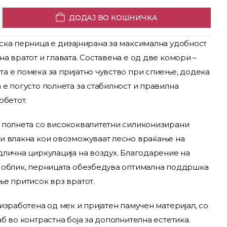
ДОДАЈ ВО КОШНИЧКА
ска перница е дизајнирана за максимална удобност
а вратот и главата. Составена е од две комори –
а е помека за пријатно чувство при спиење, додека
е погусто полнета за стабилност и правилна
рбетот.
 полнета со висококвалитетни силиконизирани
и влакна кои овозможуваат лесно враќање на
длична циркулација на воздух. Благодарение на
 облик, перницата обезбедува оптимална поддршка
ње притисок врз вратот.
изработена од мек и пријатен памучен материјал, со
б во контрастна боја за дополнителна естетика.