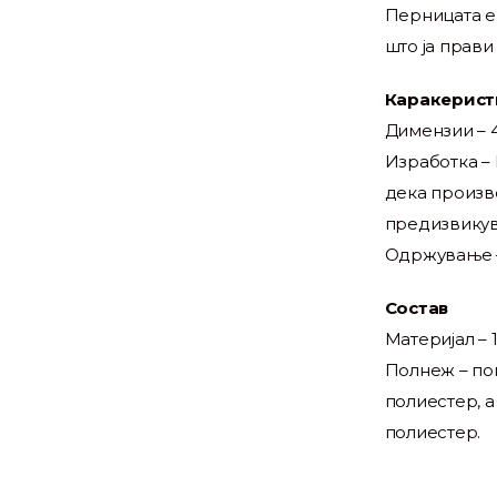
Перницата е
што ја прави
Каракерист
Димензии – 
Изработка – 
дека произв
предизвикув
Одржување –
Состав
Материјал – 
Полнеж – по
полиестер, а
полиестер.