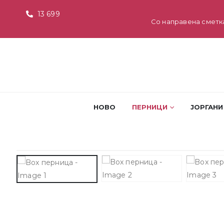
13 699
Со направена сметк
НОВО
ПЕРНИЦИ
ЈОРГАНИ