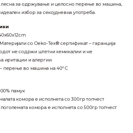
 лесна за одржување и целосно перење во машина,
 идеален избор за секојдневна употреба.
ики
40x60x12cm
Материјали со Oeko-Tex® сертификат – гаранција
одот не содржи штетни хемикалии и не
а иритации и алергии.
 перење во машина на 40º C
100% памук
малата комора е исполнета со 300гр топчест
 поголемата комора е исполнета со 500гр топчест