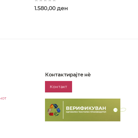
0
out of 5
0
1.580,00
ден
1
Контактирајте нѐ
Контакт
чот