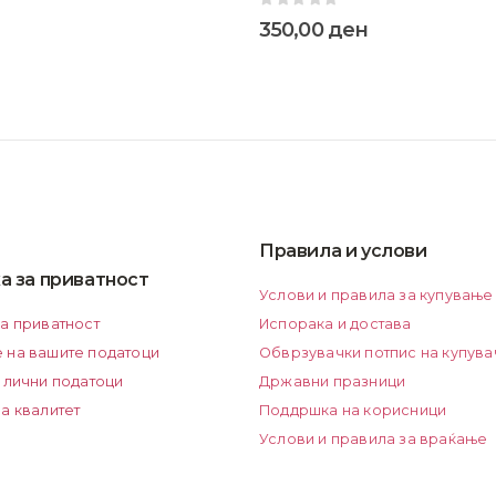
0
out of 5
350,00
ден
Правила и услови
а за приватност
Услови и правила за купување
за приватност
Испорака и достава
 на вашите податоци
Обврзувачки потпис на купува
 лични податоци
Државни празници
а квалитет
Поддршка на корисници
Услови и правила за враќање