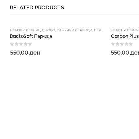
RELATED PRODUCTS
HEALTHY ПЕРНИЦИ
,
НОВО
,
ПАМУЧНИ ПЕРНИЦИ
,
ПЕРНИЦИ
HEALTHY ПЕРН
BactoSoft Перница
Carbon Plus
0
out of 5
0
out of 5
550,00
ден
550,00
де