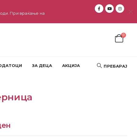
оди. При враќање на
0
ОДАТОЦИ
ЗА ДЕЦА
АКЦИЈА
ПРЕБАРАЈ
ерница
ден