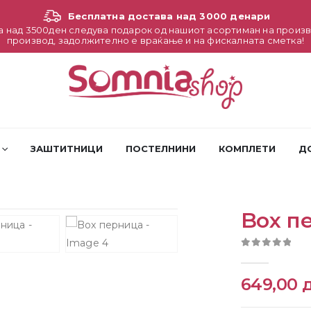
Бесплатна достава над 3000 денари
а над 3500ден следува подарок од нашиот асортиман на произв
производ, задолжително е враќање и на фискалната сметка!
ЗАШТИТНИЦИ
ПОСТЕЛНИНИ
КОМПЛЕТИ
Д
Box п
0
out of 5
649,00