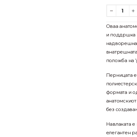
Оваа анатом
и поддршка н
надворешнат
внатрешната 
положба на ’
Перницата е
полиестерск
формата и о
анатомскиот
без создава
Навлаката е 
елегантен ра