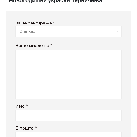
“Новогодишни украсни перничиња”
Ваше рангирање
*
Ваше мислење
*
Име
*
Е-пошта
*