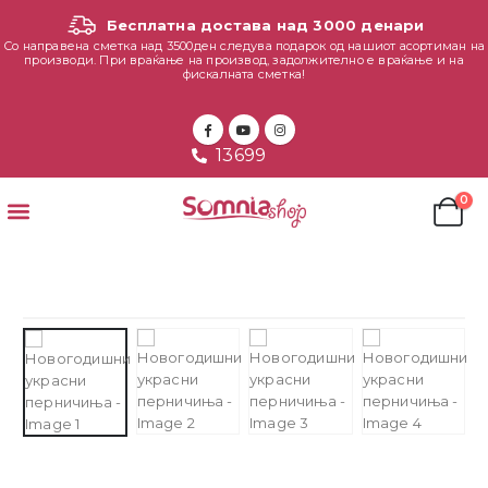
Бесплатна достава над 3000 денари
Со направена сметка над 3500ден следува подарок од нашиот асортиман на
производи. При враќање на производ, задолжително е враќање и на
фискалната сметка!
13699
0