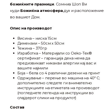
божиќните празници
. Сомниа Шоп Ви
нуди
Божиќна атмосфера
,дух и расположение
во вашиот Дом.
Опис на производот
Висина – ниска 15см
Димензии – 50см x 50см
Тежина – 370гр
Изработка – Материјали со Oeko-Tex®
сертификат – гаранција дека нема да
предизвикаат никакви алергии кај вас и
вашите најмили
Боја – бела со 4 различни дезени на принт
Одржување – перење во машина на 40º C;
дополнително следете ги внимателно
инструкциите на етикетата на производот
(погледнете легенда на инструкции во
слајдерот слики на продуктот)
Состав