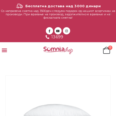
Бесплатна достава над 3000 денари
Со направена сметка над 3500ден следува подарок од нашиот асортиман на
производи. При враќање на производ, задолжително е враќање и на
фискалната сметка!
13699
0