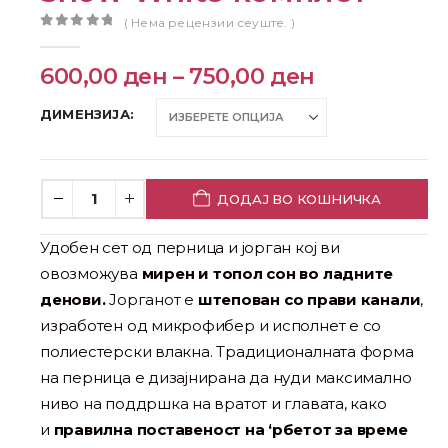
( Нема рецензии сеуште. )
0
out of 5
600,00
ден
–
750,00
ден
ДИМЕНЗИЈА
ДОДАЈ ВО КОШНИЧКА
Удобен сет од перница и јорган кој ви
овозможува
мирен и топол сон во ладните
денови.
Јорганот e
штепован со прави канали
,
изработен од микрофибер и исполнет е со
полиестерски влакна. Традиционалната форма
на перница e дизајнирана да нуди максимално
ниво на поддршка на вратот и главата, како
и
правилна поставеност на ‘рбетот за време