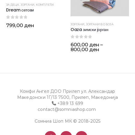
ЗА ДЕЦА
,
ЈОРГАНИ
,
КОМПЛЕТИ
Dream сетови
0
out of 5
799,00
ден
ЈОРГАНИ
,
ЈОРГАНИ ВО БОЈА
Oaza зимски јорган
0
out of 5
600,00
ден
–
800,00
ден
Комфи Ангел ДОО Прилеп ул. Александар
Македонски 1Г/13 7500, Прилеп, Македонија
+389 13 699
contact@somniashop.com
Сомниа Шоп МК © 2018-2025