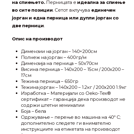
на спиењето.
Перницата е
идеална за спиење
во сите позиции
. Сетот вклучува
единечен
јорган и една перница или дупли јорган со
две перници
.
Опис на производот
Димензии на јорган – 140×200см
Полнеж на јорган – 400гр/м
Димензија на перница – 50х70см
Висина перница – 140х200 – 15см / 200х200 –
17см
Тежина перница – 650гр
Тежина јорган – 140х200 – 1.2кг / 200х200 1.9кг
Изработка – Материјали со Oeko-Tex®
сертификат – гаранција дека производот не
содржи штетни хемикалии
Боја – бела
Одржување – перење во машина на 40º C;
дополнително следете ги внимателно
инструкциите на етикетата на производот