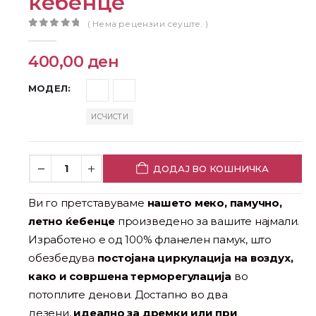
ќебенце
( Нема рецензии сеуште. )
0
out of 5
400,00
ден
МОДЕЛ
ИСЧИСТИ
ДОДАЈ ВО КОШНИЧКА
Ви го претставуваме
нашето меко, памучно,
летно ќебенце
произведено за вашите најмали.
Изработено е од 100% фланелен памук, што
обезбедува
постојана циркулација на воздух,
како и совршена терморегулација
во
потоплите денови. Достапно во два
дезени,
идеално за дремки или при