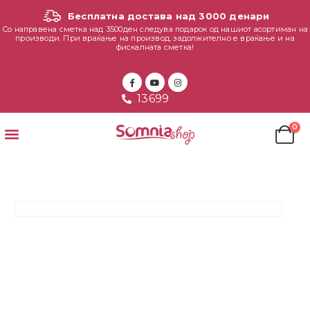
Бесплатна достава над 3000 денари
Со направена сметка над 3500ден следува подарок од нашиот асортиман на
производи. При враќање на производ, задолжително е враќање и на
фискалната сметка!
13699
0