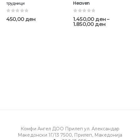
трудници
Heaven
0
out of 5
0
out of 5
450,00
ден
1.450,00
ден
–
1.850,00
ден
Комфи Ангел ДОО Прилеп ул. Александар
Македонски 1Г/13 7500, Прилеп, Македонија