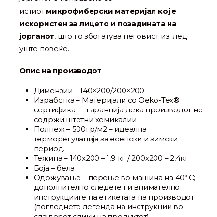
истиот
микрофиберски материјал кој е
искористен за лицето и позадината на
јорганот
, што го збогатува неговиот изглед
уште повеќе.
Опис на производот
Димензии – 140×200/200×200
Изработка – Материјали со Oeko-Tex®
сертификат – гаранција дека производот не
содржи штетни хемикалии
Полнеж – 500гр/м2 – идеална
терморегулација за есенски и зимски
период.
Тежина – 140х200 – 1,9 кг / 200х200 – 2,4кг
Боја – бела
Одржување – перење во машина на 40º C;
дополнително следете ги внимателно
инструкциите на етикетата на производот
(погледнете легенда на инструкции во
слајдерот слики на продуктот)