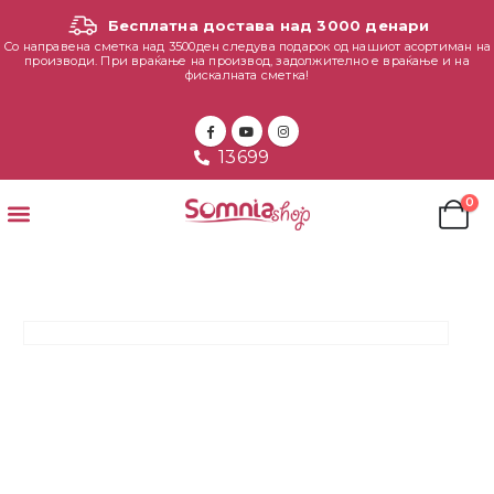
Бесплатна достава над 3000 денари
Со направена сметка над 3500ден следува подарок од нашиот асортиман на
производи. При враќање на производ, задолжително е враќање и на
фискалната сметка!
13699
0