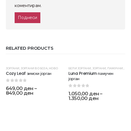
коментирам.
RELATED PRODUCTS
ЈОРГАНИ
,
ЈОРГАНИ ВО БОЈА
,
НОВО
БЕЛИ ЈОРГАНИ
,
ЈОРГАНИ
,
ПАМУЧНИ ЈОРГАНИ
Cozy Leaf зимски јорган
Luna Premium памучен
јорган
0
out of 5
649,00
ден
–
0
out of 5
849,00
ден
1.050,00
ден
–
1.350,00
ден