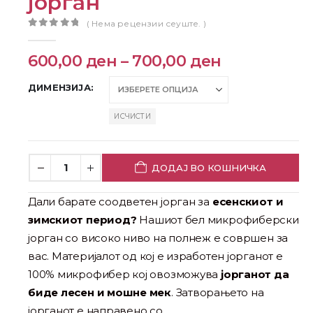
јорган
( Нема рецензии сеуште. )
0
out of 5
600,00
ден
–
700,00
ден
ДИМЕНЗИЈА
ИСЧИСТИ
ДОДАЈ ВО КОШНИЧКА
Дали барате соодветен јорган за
есенскиот и
зимскиот период?
Нашиот бел микрофиберски
јорган со високо ниво на полнеж е совршен за
вас.
Материјалот од кој е изработен јорганот е
100% микрофибер кој овозможува
јорганот да
биде лесен и мошне мек
. Затворањето на
јорганот е направено со