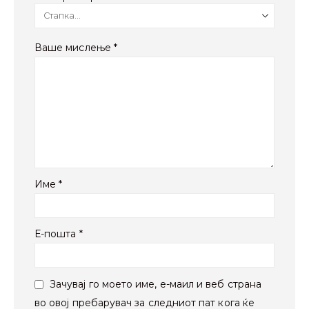
Ваше мислење
*
Име
*
Е-пошта
*
Зачувај го моето име, е-маил и веб страна
во овој пребарувач за следниот пат кога ќе