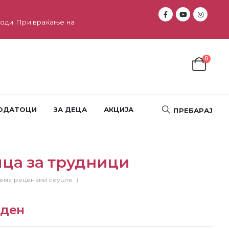
оди. При враќање на
0
ОДАТОЦИ
ЗА ДЕЦА
АКЦИЈА
ПРЕБАРАЈ
ца за трудници
Нема рецензии сеуште. )
0
ден