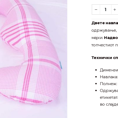
Двете навла
одржување, 
мајки.
Надво
топчестиот 
Технички с
Димензиј
Навлака:
Полнеж: 
Одржува
етикетат
во слајд