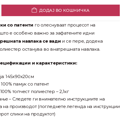
ДОДАЈ ВО КОШНИЧКА
ки со патенти
го олеснуваат процесот на
што е особено важно за зафатените идни
решната навлака се вади
и се пере, додека
полиестер останува во внатрешната навлака.
пецификации и карактеристики:
а: 145x90x20см
 100% памук со патент
100% топчест полиестер – 2,1кг
ње – Следете ги внимателно инструкциите на
а на производот (погледнете легенда на инструкции
ерот слики на продуктот)