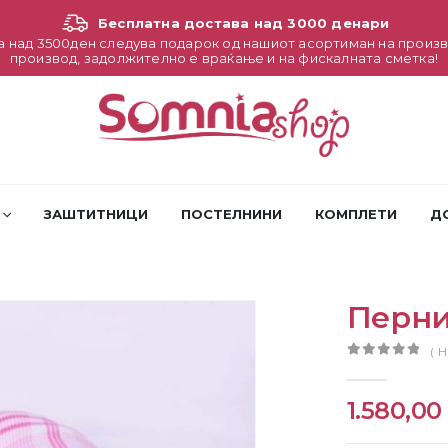
Бесплатна достава над 3000 денари
а над 3500ден следува подарок од нашиот асортиман на произв
производ, задолжително е враќање и на фискалната сметка!
ЗАШТИТНИЦИ
ПОСТЕЛНИНИ
КОМПЛЕТИ
Д
Перни
( 
0
out of 5
1.580,0