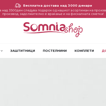
Бесплатна достава над 3000 денари
а над 3500ден следува подарок од нашиот асортиман на произв
производ, задолжително е враќање и на фискалната сметка!
ЗАШТИТНИЦИ
ПОСТЕЛНИНИ
КОМПЛЕТИ
Д