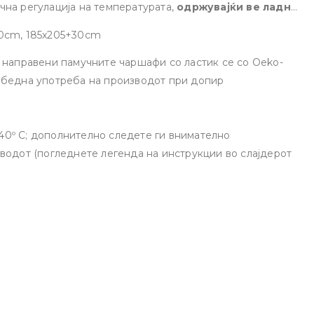
чна регулација на температурата,
одржувајќи ве ладни
вајќи рај за спиење за секоја сезона. Она што го
30cm, 185x205+30cm
изајн со ластик наоколу, што обезбедува цврсто и
ушек.
Опис на производот
е направени памучните чаршафи со ластик се со Oeko-
збедна употреба на производот при допир
0º C; дополнително следете ги внимателно
водот (погледнете легенда на инструкции во слајдерот