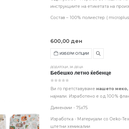
виолетова и зелена, за да одговара на сечиј вкус и 
инструкциите на етикетата на произ
Состав – 100% полиестер ( microplus
600,00
ден
ИЗБЕРИ ОПЦИИ
ДОДАТОЦИ
,
ЗА ДЕЦА
Бебешко летно ќебенце
0
out of 5
Ви го претставуваме
нашето меко,
најмали. Изработено е од 100% фла
на воздух, како и совршена тер
Димензии - 75х75
дезени,
идеално за дремки или п
Изработка - Материјали со Oeko-Te
штетни хемикалии