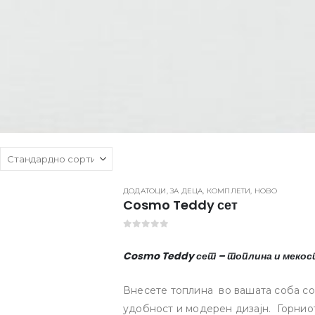
ДОДАТОЦИ
,
ЗА ДЕЦА
,
КОМПЛЕТИ
,
НОВО
Cosmo Teddy сет
0
out of 5
Cosmo Teddy сет – топлина и мекост
Внесете топлина во вашата соба со
удобност и модерен дизајн. Горнио