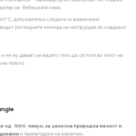
 допир на бебешката кожа.
0º C; дополнително следете ги внимателно
водот (погледнете легенда на инструкции во слајдерот
и не му даваат на вашето тело да се поти во текот на
 на телото.
ungle
и од 100% памук, за целосна природна мекост и
дизајни
и прилагодени на различни