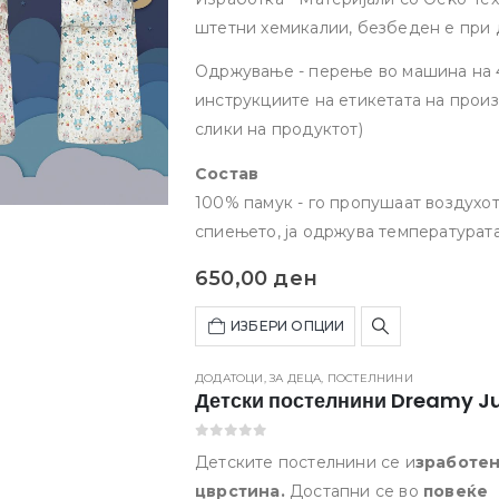
штетни хемикалии, безбеден е при
Одржување - перење во машина на 4
инструкциите на етикетата на произ
слики на продуктот)
Состав
100% памук - го пропушаат воздухот 
спиењето, ја одржува температурата
650,00
ден
ИЗБЕРИ ОПЦИИ
ДОДАТОЦИ
,
ЗА ДЕЦА
,
ПОСТЕЛНИНИ
Детски постелнини Dreamy J
0
out of 5
Детските постелнини се и
зработен
цврстина.
Достапни се во
повеќе 