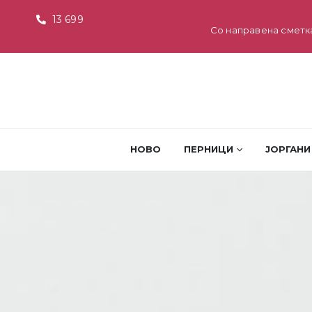
13 699
Со направена сметк
НОВО
ПЕРНИЦИ
ЈОРГАНИ