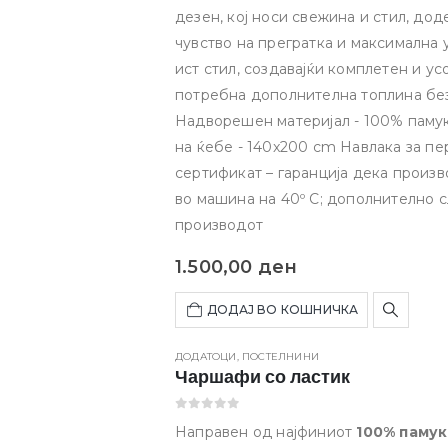
дезен, кој носи свежина и стил, дод
чувство на прегратка и максимална 
ист стил, создавајќи комплетен и ус
потребна дополнителна топлина без
Надворешен материјал - 100% памук
на ќебе - 140x200 cm Навлака за пе
сертификат – гаранција дека прои
во машина на 40º C; дополнително с
производот
1.500,00
ден
ДОДАЈ ВО КОШНИЧКА
ДОДАТОЦИ
,
ПОСТЕЛНИНИ
Чаршафи со ластик
0
out of 5
Направен од најфиниот
100% памук