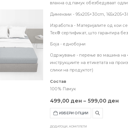
влакна од памук обезбедуваат одли
во лето и пријатни во зима
, созда
Димензии - 95x205+30cm, 165x205+
издвојува овој чаршаф е неговиот
д
сигурно вклопување
на вашиот д
Изработка - Материјалите од кои с
Tex® сертификат, што гарантира бе
Боја - еднобојни
Одржување - перење во машина на 4
инструкциите на етикетата на произ
слики на продуктот)
Состав
100% Памук
499,00
ден
–
599,00
ден
ИЗБЕРИ ОПЦИИ
ДОДАТОЦИ
,
КОМПЛЕТИ