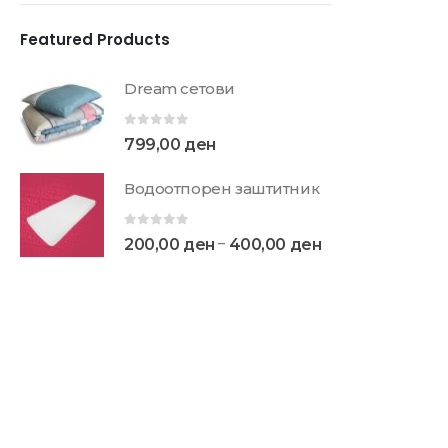
Featured Products
Dream сетови
0
out of 5
799,00
ден
Водоотпорен заштитник
0
out of 5
–
200,00
ден
400,00
ден
НЕМА