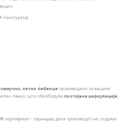
ентериер. Додајте стил и удобност во
водот.
вашиот дом со овој неодолив производ кој ќе ве гушка секој ден.
Опис на производот:
h текстурата)
 памучно, летно ќебенце
произведено за вашите
нелен памук, што обезбедува
постојана циркулација
морегулација
во потоплите денови. Достапно во два
ри прошетки.
Опис на производот
x® сертификат - гаранција дека производот не содржи