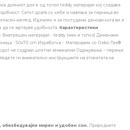
ека долниот дел е од топол teddy материјал кој создава
удобност. Сетот доаѓа со кебе и навлака за перница во
огласен изглед. Идеален е за постудени денови кога ви е
 да се жртвува удобноста.
Карактеристики
 Внатрешен материјал - teddy (мек и топол) Димензии
рница - 50x70 cm Изработка – Материјали со Oeko-Tex®
зводот не содржи штетни хемикалии Одржување – перење
ледете ги внимателно инструкциите на етикетата на
, обезбедувајќи мирен и удобен сон.
Природните