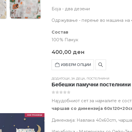
Боја - два дезени
Одржување - перење во машина на 
Состав
100% Памук
400,00
ден
ИЗБЕРИ ОПЦИИ
ДОДАТОЦИ
,
ЗА ДЕЦА
,
ПОСТЕЛНИНИ
Бебешки памучни постелнини
0
out of 5
Најудобниот сет за најмалите е сос
чаршав со димензија 60x120+20
ластик наоколу, што обезбедува цв
Димензија: Навлака 40x60cm, чарш
висококвалитетни природен пам
Изработка - Материјали со Oeko-Te