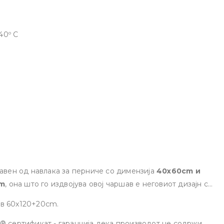
40º C
тавен од навлака за перниче со димензија
40x60cm и
cm
, она што го издвојува овој чаршав е неговиот дизајн со
рсто и сигурно вклопување на душекот.
Изработен е од
ав 60x120+20cm.
ук,
во 2 верзии: розева и сина.
x® сертификат - гаранција дека производот не содржи