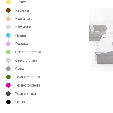
Жолто
Кафена
Кремаста
Кремова
Плава
Розева
Светло Зелена
Светло сива
Сива
Темно зелена
Темно розева
Темно сива
Црна